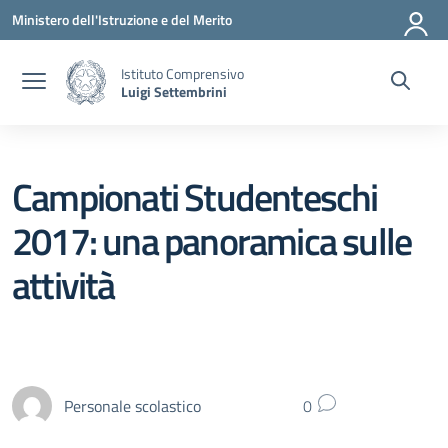
Vai ai contenuti
Vai al menu di navigazione
Vai al footer
Ministero dell'Istruzione e del Merito
Istituto Comprensivo
Luigi Settembrini
Campionati Studenteschi
2017: una panoramica sulle
attività
Personale scolastico
0