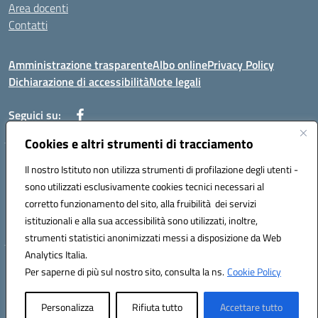
Area docenti
Contatti
Amministrazione trasparente
Albo online
Privacy Policy
Dichiarazione di accessibilità
Note legali
Seguici su:
Cookies e altri strumenti di tracciamento
Indirizzo: VIA BRECCIAME, 46 - 81024 MADDALONI (CE)
Il nostro Istituto non utilizza strumenti di profilazione degli utenti -
Mail: CEIC8AU001@istruzione.it - Pec: CEIC8AU001@pec.istruzione.it -
sono utilizzati esclusivamente cookies tecnici necessari al
Telefono: 0823408721
corretto funzionamento del sito, alla fruibilità dei servizi
Meccanografico: CEIC8AU001
istituzionali e alla sua accessibilità sono utilizzati, inoltre,
Codice fiscale: 93086080616
strumenti statistici anonimizzati messi a disposizione da Web
Analytics Italia.
Hosting & Powered by 3D Solution S.r.l.
Per saperne di più sul nostro sito, consulta la ns.
Cookie Policy
Concept & Design by Designers Italia
Personalizza
Rifiuta tutto
Accettare tutto