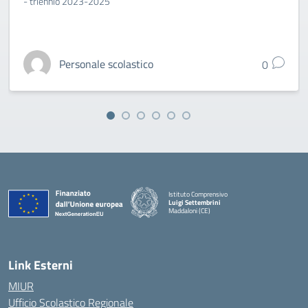
- triennio 2023-2025
Personale scolastico
0
Istituto Comprensivo
Luigi Settembrini
Maddaloni (CE)
— Visita la pagina iniziale della scuola
Link Esterni
MIUR
Ufficio Scolastico Regionale