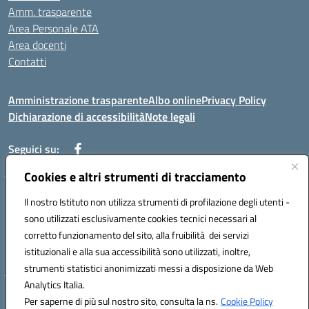
Amm. trasparente
Area Personale ATA
Area docenti
Contatti
Amministrazione trasparente
Albo online
Privacy Policy
Dichiarazione di accessibilità
Note legali
Seguici su:
Cookies e altri strumenti di tracciamento
Indirizzo: VIA BRECCIAME, 46 - 81024 MADDALONI (CE)
Il nostro Istituto non utilizza strumenti di profilazione degli utenti -
Mail: CEIC8AU001@istruzione.it - Pec: CEIC8AU001@pec.istruzione.it -
sono utilizzati esclusivamente cookies tecnici necessari al
Telefono: 0823408721
corretto funzionamento del sito, alla fruibilità dei servizi
Meccanografico: CEIC8AU001
istituzionali e alla sua accessibilità sono utilizzati, inoltre,
Codice fiscale: 93086080616
strumenti statistici anonimizzati messi a disposizione da Web
Analytics Italia.
Hosting & Powered by 3D Solution S.r.l.
Per saperne di più sul nostro sito, consulta la ns.
Cookie Policy