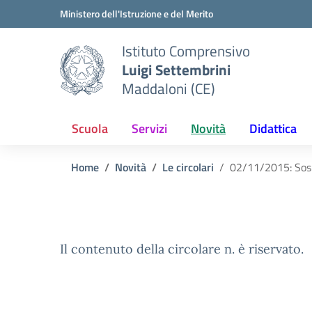
Vai ai contenuti
Vai al menu di navigazione
Vai al footer
Ministero dell'Istruzione e del Merito
Istituto Comprensivo
Luigi Settembrini
Maddaloni (CE)
Scuola
Servizi
Novità
Didattica
Home
Novità
Le circolari
02/11/2015: Sosp
Il contenuto della circolare n. è riservato.