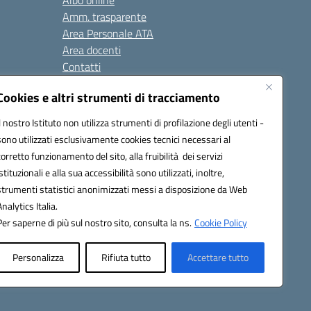
Albo online
Amm. trasparente
Area Personale ATA
Area docenti
Contatti
Cookies e altri strumenti di tracciamento
Seguici su:
Il nostro Istituto non utilizza strumenti di profilazione degli utenti -
sono utilizzati esclusivamente cookies tecnici necessari al
corretto funzionamento del sito, alla fruibilità dei servizi
istituzionali e alla sua accessibilità sono utilizzati, inoltre,
823408721
strumenti statistici anonimizzati messi a disposizione da Web
Analytics Italia.
Per saperne di più sul nostro sito, consulta la ns.
Cookie Policy
Personalizza
Rifiuta tutto
Accettare tutto