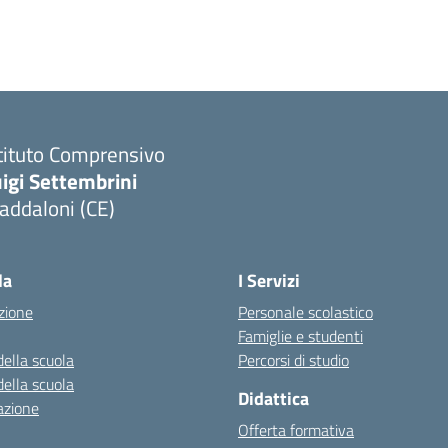
tituto Comprensivo
igi Settembrini
addaloni (CE)
Visita la pagina iniziale della scuola
la
I Servizi
zione
Personale scolastico
Famiglie e studenti
della scuola
Percorsi di studio
della scuola
Didattica
azione
Offerta formativa