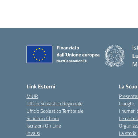
Is
Lu
M
— 
Link Esterni
La Scuo
MIUR
Presenta
Ufficio Scolastico Regionale
I luoghi
Ufficio Scolastico Territoriale
I numeri 
Scuola in Chiaro
Le carte 
Iscrizioni On Line
Organizz
Invalsi
La storia