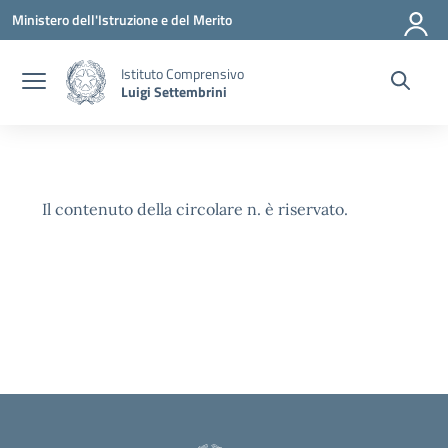
Vai ai contenuti
Vai al menu di navigazione
Vai al footer
Ministero dell'Istruzione e del Merito
Istituto Comprensivo
Luigi Settembrini
Il contenuto della circolare n. è riservato.