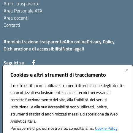
Amm. trasparente
Area Personale ATA
Area docenti
Contatti
Amministrazione trasparente
Albo online
Privacy Policy
Dichiarazione di accessibilità
Note legali
Seguici su:
Cookies e altri strumenti di tracciamento
Indirizzo: VIA BRECCIAME, 46 - 81024 MADDALONI (CE)
Il nostro Istituto non utilizza strumenti di profilazione degli utenti -
Mail: CEIC8AU001@istruzione.it - Pec: CEIC8AU001@pec.istruzione.it -
sono utilizzati esclusivamente cookies tecnici necessari al
Telefono: 0823408721
corretto funzionamento del sito, alla fruibilità dei servizi
Meccanografico: CEIC8AU001
istituzionali e alla sua accessibilità sono utilizzati, inoltre,
Codice fiscale: 93086080616
strumenti statistici anonimizzati messi a disposizione da Web
Analytics Italia.
Hosting & Powered by 3D Solution S.r.l.
Per saperne di più sul nostro sito, consulta la ns.
Cookie Policy
Concept & Design by Designers Italia