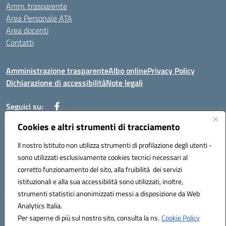
Amm. trasparente
Area Personale ATA
Area docenti
Contatti
Amministrazione trasparente
Albo online
Privacy Policy
Dichiarazione di accessibilità
Note legali
Seguici su:
Cookies e altri strumenti di tracciamento
Indirizzo: VIA BRECCIAME, 46 - 81024 MADDALONI (CE)
Il nostro Istituto non utilizza strumenti di profilazione degli utenti -
Mail: CEIC8AU001@istruzione.it - Pec: CEIC8AU001@pec.istruzione.it -
sono utilizzati esclusivamente cookies tecnici necessari al
Telefono: 0823408721
corretto funzionamento del sito, alla fruibilità dei servizi
Meccanografico: CEIC8AU001
istituzionali e alla sua accessibilità sono utilizzati, inoltre,
Codice fiscale: 93086080616
strumenti statistici anonimizzati messi a disposizione da Web
Analytics Italia.
Hosting & Powered by 3D Solution S.r.l.
Per saperne di più sul nostro sito, consulta la ns.
Cookie Policy
Concept & Design by Designers Italia