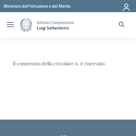
Vai ai contenuti
Vai al menu di navigazione
Vai al footer
Ministero dell'Istruzione e del Merito
Istituto Comprensivo
Luigi Settembrini
Il contenuto della circolare n. è riservato.