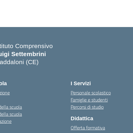
stituto Comprensivo
uigi Settembrini
addaloni (CE)
Visita la pagina iniziale della scuola
ola
I Servizi
zione
Personale scolastico
Famiglie e studenti
della scuola
Percorsi di studio
della scuola
Didattica
azione
Offerta formativa