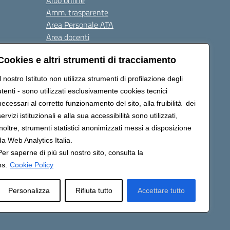
Albo online
Amm. trasparente
Area Personale ATA
Area docenti
Contatti
Cookies e altri strumenti di tracciamento
Il nostro Istituto non utilizza strumenti di profilazione degli
Seguici su:
utenti - sono utilizzati esclusivamente cookies tecnici
necessari al corretto funzionamento del sito, alla fruibilità dei
servizi istituzionali e alla sua accessibilità sono utilizzati,
823408721
inoltre, strumenti statistici anonimizzati messi a disposizione
da Web Analytics Italia.
Per saperne di più sul nostro sito, consulta la
ns.
Cookie Policy
Personalizza
Rifiuta tutto
Accettare tutto