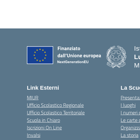
I
L
M
— 
Link Esterni
La Scu
MIUR
Presenta
Ufficio Scolastico Regionale
I luoghi
Ufficio Scolastico Territoriale
I numeri 
Scuola in Chiaro
Le carte 
Iscrizioni On Line
Organizz
Invalsi
La storia