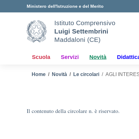
Vai ai contenuti
Vai al menu di navigazione
Vai al footer
Ministero dell'Istruzione e del Merito
Istituto Comprensivo
Luigi Settembrini
Maddaloni (CE)
Scuola
Servizi
Novità
Didattic
Home
Novità
Le circolari
AGLI INTERE
Il contenuto della circolare n. è riservato.