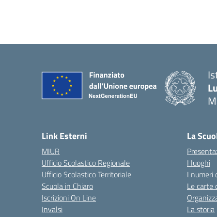
Is
Lu
M
— 
Link Esterni
La Scuo
MIUR
Presenta
Ufficio Scolastico Regionale
I luoghi
Ufficio Scolastico Territoriale
I numeri 
Scuola in Chiaro
Le carte 
Iscrizioni On Line
Organizz
Invalsi
La storia