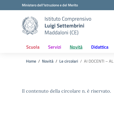
Vai ai contenuti
Vai al menu di navigazione
Vai al footer
Ministero dell'Istruzione e del Merito
Istituto Comprensivo
Luigi Settembrini
Maddaloni (CE)
Scuola
Servizi
Novità
Didattica
Home
Novità
Le circolari
AI DOCENTI – A
Il contenuto della circolare n. è riservato.