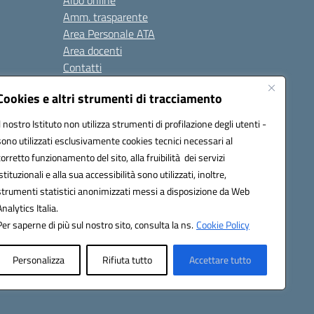
Albo online
Amm. trasparente
Area Personale ATA
Area docenti
Contatti
Cookies e altri strumenti di tracciamento
Seguici su:
Il nostro Istituto non utilizza strumenti di profilazione degli utenti -
sono utilizzati esclusivamente cookies tecnici necessari al
corretto funzionamento del sito, alla fruibilità dei servizi
istituzionali e alla sua accessibilità sono utilizzati, inoltre,
823408721
strumenti statistici anonimizzati messi a disposizione da Web
Analytics Italia.
Per saperne di più sul nostro sito, consulta la ns.
Cookie Policy
Personalizza
Rifiuta tutto
Accettare tutto