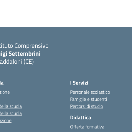
tituto Comprensivo
igi Settembrini
addaloni (CE)
Visita la pagina iniziale della scuola
la
I Servizi
zione
Personale scolastico
Famiglie e studenti
della scuola
Percorsi di studio
della scuola
Didattica
azione
Offerta formativa