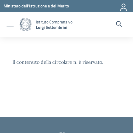
Vai ai contenuti
Vai al menu di navigazione
Vai al footer
Ministero dell'Istruzione e del Merito
Istituto Comprensivo
Luigi Settembrini
Il contenuto della circolare n. è riservato.