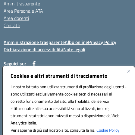
Amm. trasparente
Area Personale ATA
Area docenti
Contatti
Amministrazione trasparente
Albo online
Privacy Policy
Dichiarazione di accessibilità
Note legali
Seguici su:
Cookies e altri strumenti di tracciamento
Indirizzo: VIA BRECCIAME, 46 - 81024 MADDALONI (CE)
Il nostro Istituto non utilizza strumenti di profilazione degli utenti -
Mail: CEIC8AU001@istruzione.it - Pec: CEIC8AU001@pec.istruzione.it -
sono utilizzati esclusivamente cookies tecnici necessari al
Telefono: 0823408721
corretto funzionamento del sito, alla fruibilità dei servizi
Meccanografico: CEIC8AU001
istituzionali e alla sua accessibilità sono utilizzati, inoltre,
Codice fiscale: 93086080616
strumenti statistici anonimizzati messi a disposizione da Web
Analytics Italia.
Hosting & Powered by 3D Solution S.r.l.
Per saperne di più sul nostro sito, consulta la ns.
Cookie Policy
Concept & Design by Designers Italia