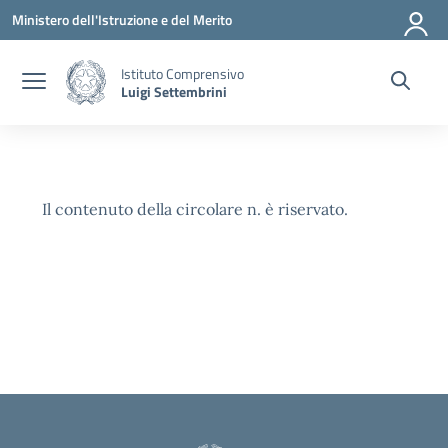
Vai ai contenuti
Vai al menu di navigazione
Vai al footer
Ministero dell'Istruzione e del Merito
Istituto Comprensivo
Luigi Settembrini
Il contenuto della circolare n. è riservato.