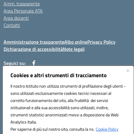
Amm. trasparente
Area Personale ATA
Area docenti
Contatti
Amministrazione trasparente
Albo online
Privacy Policy
Dichiarazione di accessibilità
Note legali
Seguici su:
Cookies e altri strumenti di tracciamento
Indirizzo: VIA BRECCIAME, 46 - 81024 MADDALONI (CE)
Il nostro Istituto non utilizza strumenti di profilazione degli utenti -
Mail: CEIC8AU001@istruzione.it - Pec: CEIC8AU001@pec.istruzione.it -
sono utilizzati esclusivamente cookies tecnici necessari al
Telefono: 0823408721
corretto funzionamento del sito, alla fruibilità dei servizi
Meccanografico: CEIC8AU001
istituzionali e alla sua accessibilità sono utilizzati, inoltre,
Codice fiscale: 93086080616
strumenti statistici anonimizzati messi a disposizione da Web
Analytics Italia.
Hosting & Powered by 3D Solution S.r.l.
Per saperne di più sul nostro sito, consulta la ns.
Cookie Policy
Concept & Design by Designers Italia