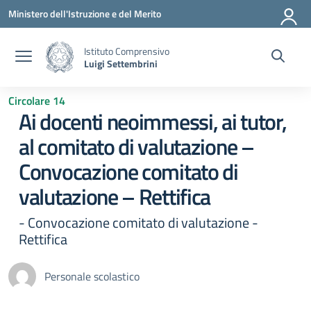
Vai ai contenuti
Vai al menu di navigazione
Vai al footer
Ministero dell'Istruzione e del Merito
Istituto Comprensivo
Luigi Settembrini
Circolare 14
Ai docenti neoimmessi, ai tutor,
al comitato di valutazione –
Convocazione comitato di
valutazione – Rettifica
- Convocazione comitato di valutazione -
Rettifica
Personale scolastico