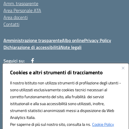
Amm. trasparente
Area Personale ATA
Area docenti
Contatti
Amministrazione trasparente
Albo online
Privacy Policy
Dichiarazione di accessibilità
Note legali
Seguici su:
Cookies e altri strumenti di tracciamento
Indirizzo: VIA BRECCIAME, 46 - 81024 MADDALONI (CE)
Il nostro Istituto non utilizza strumenti di profilazione degli utenti -
Mail: CEIC8AU001@istruzione.it - Pec: CEIC8AU001@pec.istruzione.it -
sono utilizzati esclusivamente cookies tecnici necessari al
Telefono: 0823408721
corretto funzionamento del sito, alla fruibilità dei servizi
Meccanografico: CEIC8AU001
istituzionali e alla sua accessibilità sono utilizzati, inoltre,
Codice fiscale: 93086080616
strumenti statistici anonimizzati messi a disposizione da Web
Analytics Italia.
Hosting & Powered by 3D Solution S.r.l.
Per saperne di più sul nostro sito, consulta la ns.
Cookie Policy
Concept & Design by Designers Italia