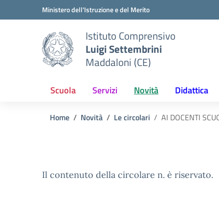
Vai ai contenuti
Vai al menu di navigazione
Vai al footer
Ministero dell'Istruzione e del Merito
Istituto Comprensivo
Luigi Settembrini
Maddaloni (CE)
Scuola
Servizi
Novità
Didattica
Home
Novità
Le circolari
AI DOCENTI SCU
Il contenuto della circolare n. è riservato.