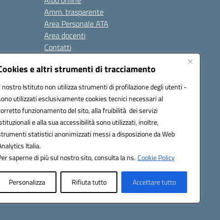
Albo online
Amm. trasparente
Area Personale ATA
Area docenti
Contatti
Cookies e altri strumenti di tracciamento
Seguici su:
Il nostro Istituto non utilizza strumenti di profilazione degli utenti -
sono utilizzati esclusivamente cookies tecnici necessari al
corretto funzionamento del sito, alla fruibilità dei servizi
istituzionali e alla sua accessibilità sono utilizzati, inoltre,
823408721
strumenti statistici anonimizzati messi a disposizione da Web
Analytics Italia.
Per saperne di più sul nostro sito, consulta la ns.
Cookie Policy
Personalizza
Rifiuta tutto
Accettare tutto