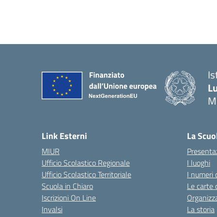
Is
Lu
M
— 
Link Esterni
La Scuo
MIUR
Presenta
Ufficio Scolastico Regionale
I luoghi
Ufficio Scolastico Territoriale
I numeri 
Scuola in Chiaro
Le carte 
Iscrizioni On Line
Organizz
Invalsi
La storia