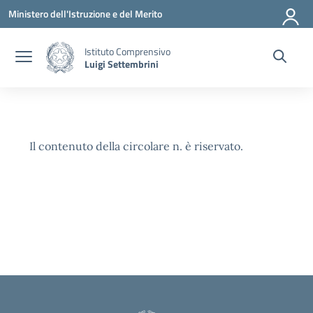
Vai ai contenuti
Vai al menu di navigazione
Vai al footer
Ministero dell'Istruzione e del Merito
Istituto Comprensivo
Luigi Settembrini
Il contenuto della circolare n. è riservato.