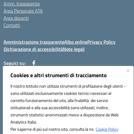
Amm. trasparente
Area Personale ATA
Area docenti
Contatti
Amministrazione trasparente
Albo online
Privacy Policy
Dichiarazione di accessibilità
Note legali
Seguici su:
Cookies e altri strumenti di tracciamento
Indirizzo: VIA BRECCIAME, 46 - 81024 MADDALONI (CE)
Il nostro Istituto non utilizza strumenti di profilazione degli utenti -
Mail: CEIC8AU001@istruzione.it - Pec: CEIC8AU001@pec.istruzione.it -
sono utilizzati esclusivamente cookies tecnici necessari al
Telefono: 0823408721
corretto funzionamento del sito, alla fruibilità dei servizi
Meccanografico: CEIC8AU001
istituzionali e alla sua accessibilità sono utilizzati, inoltre,
Codice fiscale: 93086080616
strumenti statistici anonimizzati messi a disposizione da Web
Analytics Italia.
Hosting & Powered by 3D Solution S.r.l.
Per saperne di più sul nostro sito, consulta la ns.
Cookie Policy
Concept & Design by Designers Italia