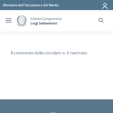
Vai ai contenuti
Vai al menu di navigazione
Vai al footer
Ministero dell'Istruzione e del Merito
Istituto Comprensivo
Luigi Settembrini
Il contenuto della circolare n. è riservato.