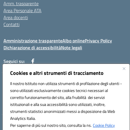
Amm. trasparente
Area Personale ATA
Area docenti
Contatti
Amministrazione trasparente
Albo online
Privacy Policy
Dichiarazione di accessibilità
Note legali
Seguici su:
Cookies e altri strumenti di tracciamento
Indirizzo: VIA BRECCIAME, 46 - 81024 MADDALONI (CE)
Il nostro Istituto non utilizza strumenti di profilazione degli utenti -
Mail: CEIC8AU001@istruzione.it - Pec: CEIC8AU001@pec.istruzione.it -
sono utilizzati esclusivamente cookies tecnici necessari al
Telefono: 0823408721
corretto funzionamento del sito, alla fruibilità dei servizi
Meccanografico: CEIC8AU001
istituzionali e alla sua accessibilità sono utilizzati, inoltre,
Codice fiscale: 93086080616
strumenti statistici anonimizzati messi a disposizione da Web
Analytics Italia.
Hosting & Powered by 3D Solution S.r.l.
Per saperne di più sul nostro sito, consulta la ns.
Cookie Policy
Concept & Design by Designers Italia