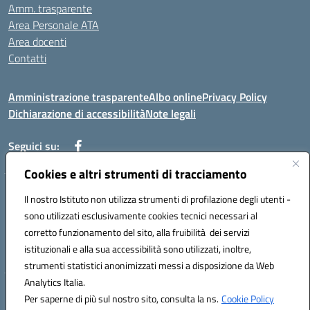
Amm. trasparente
Area Personale ATA
Area docenti
Contatti
Amministrazione trasparente
Albo online
Privacy Policy
Dichiarazione di accessibilità
Note legali
Seguici su:
Cookies e altri strumenti di tracciamento
Indirizzo: VIA BRECCIAME, 46 - 81024 MADDALONI (CE)
Il nostro Istituto non utilizza strumenti di profilazione degli utenti -
Mail: CEIC8AU001@istruzione.it - Pec: CEIC8AU001@pec.istruzione.it -
sono utilizzati esclusivamente cookies tecnici necessari al
Telefono: 0823408721
corretto funzionamento del sito, alla fruibilità dei servizi
Meccanografico: CEIC8AU001
istituzionali e alla sua accessibilità sono utilizzati, inoltre,
Codice fiscale: 93086080616
strumenti statistici anonimizzati messi a disposizione da Web
Analytics Italia.
Hosting & Powered by 3D Solution S.r.l.
Per saperne di più sul nostro sito, consulta la ns.
Cookie Policy
Concept & Design by Designers Italia