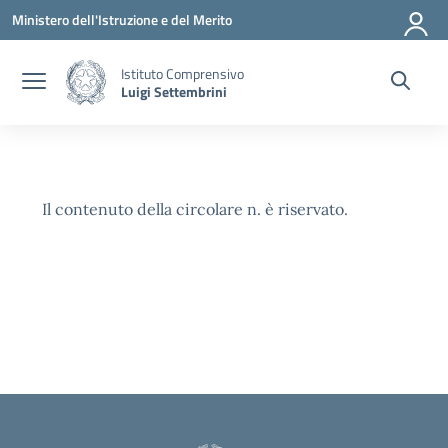
Vai ai contenuti
Vai al menu di navigazione
Vai al footer
Ministero dell'Istruzione e del Merito
Istituto Comprensivo
Luigi Settembrini
Il contenuto della circolare n. è riservato.