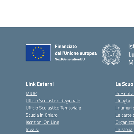
Is
Lu
M
— 
Link Esterni
La Scuo
MIUR
Presenta
Ufficio Scolastico Regionale
I luoghi
Ufficio Scolastico Territoriale
I numeri 
Scuola in Chiaro
Le carte 
Iscrizioni On Line
Organizz
Invalsi
La storia