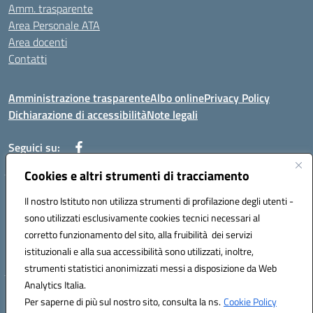
Amm. trasparente
Area Personale ATA
Area docenti
Contatti
Amministrazione trasparente
Albo online
Privacy Policy
Dichiarazione di accessibilità
Note legali
Seguici su:
Cookies e altri strumenti di tracciamento
Indirizzo: VIA BRECCIAME, 46 - 81024 MADDALONI (CE)
Il nostro Istituto non utilizza strumenti di profilazione degli utenti -
Mail: CEIC8AU001@istruzione.it - Pec: CEIC8AU001@pec.istruzione.it -
sono utilizzati esclusivamente cookies tecnici necessari al
Telefono: 0823408721
corretto funzionamento del sito, alla fruibilità dei servizi
Meccanografico: CEIC8AU001
istituzionali e alla sua accessibilità sono utilizzati, inoltre,
Codice fiscale: 93086080616
strumenti statistici anonimizzati messi a disposizione da Web
Analytics Italia.
Hosting & Powered by 3D Solution S.r.l.
Per saperne di più sul nostro sito, consulta la ns.
Cookie Policy
Concept & Design by Designers Italia