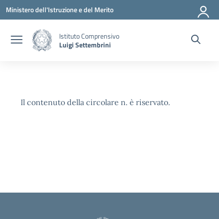
Vai ai contenuti
Vai al menu di navigazione
Vai al footer
Ministero dell'Istruzione e del Merito
Istituto Comprensivo
Luigi Settembrini
Il contenuto della circolare n. è riservato.