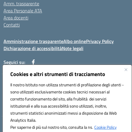
Amm. trasparente
Area Personale ATA
Area docenti
Contatti
Amministrazione trasparente
Albo online
Privacy Policy
Dichiarazione di accessibilità
Note legali
Seguici su:
Cookies e altri strumenti di tracciamento
Indirizzo: VIA BRECCIAME, 46 - 81024 MADDALONI (CE)
Il nostro Istituto non utilizza strumenti di profilazione degli utenti -
Mail: CEIC8AU001@istruzione.it - Pec: CEIC8AU001@pec.istruzione.it -
sono utilizzati esclusivamente cookies tecnici necessari al
Telefono: 0823408721
corretto funzionamento del sito, alla fruibilità dei servizi
Meccanografico: CEIC8AU001
istituzionali e alla sua accessibilità sono utilizzati, inoltre,
Codice fiscale: 93086080616
strumenti statistici anonimizzati messi a disposizione da Web
Analytics Italia.
Hosting & Powered by 3D Solution S.r.l.
Per saperne di più sul nostro sito, consulta la ns.
Cookie Policy
Concept & Design by Designers Italia