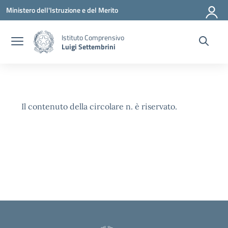
Vai ai contenuti
Vai al menu di navigazione
Vai al footer
Ministero dell'Istruzione e del Merito
Istituto Comprensivo
Luigi Settembrini
Il contenuto della circolare n. è riservato.