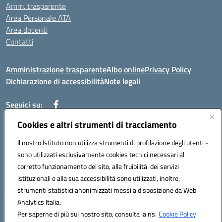
Amm. trasparente
Area Personale ATA
Area docenti
Contatti
Amministrazione trasparente
Albo online
Privacy Policy
Dichiarazione di accessibilità
Note legali
Seguici su:
Cookies e altri strumenti di tracciamento
Indirizzo: VIA BRECCIAME, 46 - 81024 MADDALONI (CE)
Il nostro Istituto non utilizza strumenti di profilazione degli utenti -
Mail: CEIC8AU001@istruzione.it - Pec: CEIC8AU001@pec.istruzione.it -
sono utilizzati esclusivamente cookies tecnici necessari al
Telefono: 0823408721
corretto funzionamento del sito, alla fruibilità dei servizi
Meccanografico: CEIC8AU001
istituzionali e alla sua accessibilità sono utilizzati, inoltre,
Codice fiscale: 93086080616
strumenti statistici anonimizzati messi a disposizione da Web
Analytics Italia.
Hosting & Powered by 3D Solution S.r.l.
Per saperne di più sul nostro sito, consulta la ns.
Cookie Policy
Concept & Design by Designers Italia