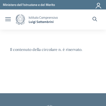
Vai ai contenuti
Vai al menu di navigazione
Vai al footer
Ministero dell'Istruzione e del Merito
Istituto Comprensivo
Luigi Settembrini
Il contenuto della circolare n. è riservato.