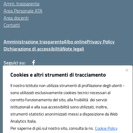
Amm. trasparente
Area Personale ATA
Area docenti
Contatti
Amministrazione trasparente
Albo online
Privacy Policy
Dichiarazione di accessibilità
Note legali
Seguici su:
Cookies e altri strumenti di tracciamento
Indirizzo: VIA BRECCIAME, 46 - 81024 MADDALONI (CE)
Il nostro Istituto non utilizza strumenti di profilazione degli utenti -
Mail: CEIC8AU001@istruzione.it - Pec: CEIC8AU001@pec.istruzione.it -
sono utilizzati esclusivamente cookies tecnici necessari al
Telefono: 0823408721
corretto funzionamento del sito, alla fruibilità dei servizi
Meccanografico: CEIC8AU001
istituzionali e alla sua accessibilità sono utilizzati, inoltre,
Codice fiscale: 93086080616
strumenti statistici anonimizzati messi a disposizione da Web
Analytics Italia.
Hosting & Powered by 3D Solution S.r.l.
Per saperne di più sul nostro sito, consulta la ns.
Cookie Policy
Concept & Design by Designers Italia