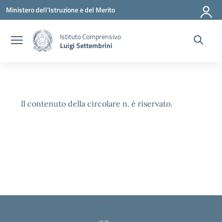
Vai ai contenuti
Vai al menu di navigazione
Vai al footer
Ministero dell'Istruzione e del Merito
Istituto Comprensivo
Luigi Settembrini
Il contenuto della circolare n. è riservato.