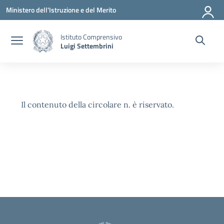
Vai ai contenuti
Vai al menu di navigazione
Vai al footer
Ministero dell'Istruzione e del Merito
Istituto Comprensivo
Luigi Settembrini
Il contenuto della circolare n. è riservato.