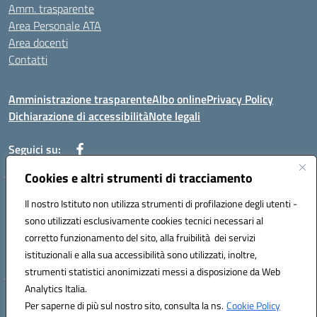
Amm. trasparente
Area Personale ATA
Area docenti
Contatti
Amministrazione trasparente
Albo online
Privacy Policy
Dichiarazione di accessibilità
Note legali
Seguici su:
Cookies e altri strumenti di tracciamento
Indirizzo: VIA BRECCIAME, 46 - 81024 MADDALONI (CE)
Il nostro Istituto non utilizza strumenti di profilazione degli utenti -
Mail: CEIC8AU001@istruzione.it - Pec: CEIC8AU001@pec.istruzione.it -
sono utilizzati esclusivamente cookies tecnici necessari al
Telefono: 0823408721
corretto funzionamento del sito, alla fruibilità dei servizi
Meccanografico: CEIC8AU001
istituzionali e alla sua accessibilità sono utilizzati, inoltre,
Codice fiscale: 93086080616
strumenti statistici anonimizzati messi a disposizione da Web
Analytics Italia.
Hosting & Powered by 3D Solution S.r.l.
Per saperne di più sul nostro sito, consulta la ns.
Cookie Policy
Concept & Design by Designers Italia