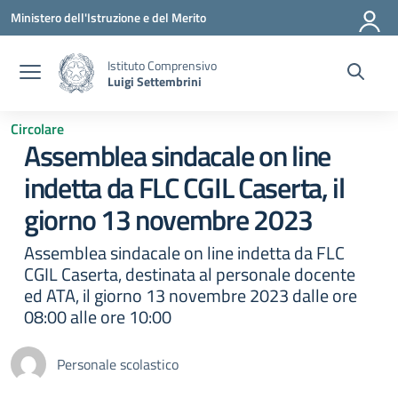
Vai ai contenuti
Vai al menu di navigazione
Vai al footer
Ministero dell'Istruzione e del Merito
Istituto Comprensivo
Luigi Settembrini
Circolare
Assemblea sindacale on line
indetta da FLC CGIL Caserta, il
giorno 13 novembre 2023
Assemblea sindacale on line indetta da FLC
CGIL Caserta, destinata al personale docente
ed ATA, il giorno 13 novembre 2023 dalle ore
08:00 alle ore 10:00
Personale scolastico