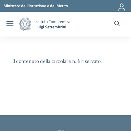
Vai ai contenuti
Vai al menu di navigazione
Vai al footer
Ministero dell'Istruzione e del Merito
Istituto Comprensivo
Luigi Settembrini
Il contenuto della circolare n. è riservato.