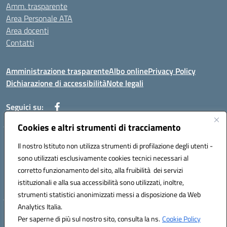
Amm. trasparente
Area Personale ATA
Area docenti
Contatti
Amministrazione trasparente
Albo online
Privacy Policy
Dichiarazione di accessibilità
Note legali
Seguici su:
Cookies e altri strumenti di tracciamento
Indirizzo: VIA BRECCIAME, 46 - 81024 MADDALONI (CE)
Il nostro Istituto non utilizza strumenti di profilazione degli utenti -
Mail: CEIC8AU001@istruzione.it - Pec: CEIC8AU001@pec.istruzione.it -
sono utilizzati esclusivamente cookies tecnici necessari al
Telefono: 0823408721
corretto funzionamento del sito, alla fruibilità dei servizi
Meccanografico: CEIC8AU001
istituzionali e alla sua accessibilità sono utilizzati, inoltre,
Codice fiscale: 93086080616
strumenti statistici anonimizzati messi a disposizione da Web
Analytics Italia.
Hosting & Powered by 3D Solution S.r.l.
Per saperne di più sul nostro sito, consulta la ns.
Cookie Policy
Concept & Design by Designers Italia