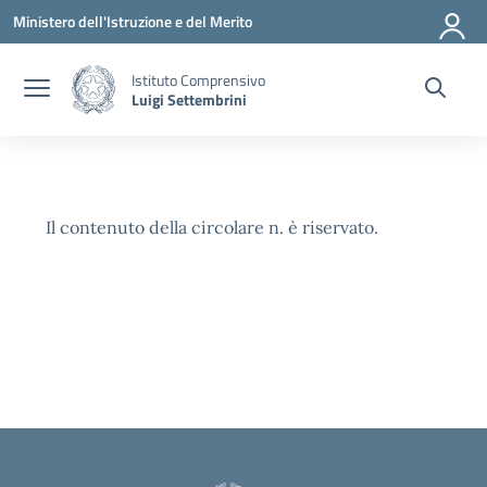
Vai ai contenuti
Vai al menu di navigazione
Vai al footer
Ministero dell'Istruzione e del Merito
Istituto Comprensivo
Luigi Settembrini
Il contenuto della circolare n. è riservato.