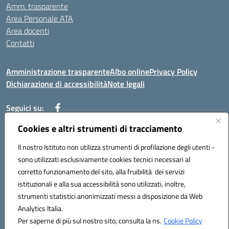
Amm. trasparente
Area Personale ATA
Area docenti
Contatti
Amministrazione trasparente
Albo online
Privacy Policy
Dichiarazione di accessibilità
Note legali
Seguici su:
Cookies e altri strumenti di tracciamento
Indirizzo: VIA BRECCIAME, 46 - 81024 MADDALONI (CE)
Il nostro Istituto non utilizza strumenti di profilazione degli utenti -
Mail: CEIC8AU001@istruzione.it - Pec: CEIC8AU001@pec.istruzione.it -
sono utilizzati esclusivamente cookies tecnici necessari al
Telefono: 0823408721
corretto funzionamento del sito, alla fruibilità dei servizi
Meccanografico: CEIC8AU001
istituzionali e alla sua accessibilità sono utilizzati, inoltre,
Codice fiscale: 93086080616
strumenti statistici anonimizzati messi a disposizione da Web
Analytics Italia.
Hosting & Powered by 3D Solution S.r.l.
Per saperne di più sul nostro sito, consulta la ns.
Cookie Policy
Concept & Design by Designers Italia