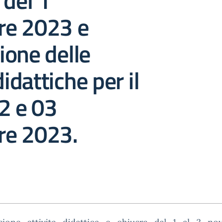
 del 1°
e 2023 e
one delle
didattiche per il
2 e 03
e 2023.