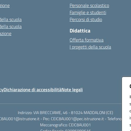
zione
Personale scolastico
Famiglie e studenti
della scuola
Percorsi di studio
della scuola
Didattica
azione
Offerta formativa
I progetti della scuola
cy
Dichiarazione di accessibilità
Note legali
Indirizzo: VIA BRECCIAME, 46 - 81024 MADDALONI (CE)
IC8AU001@istruzione.it - Pec: CEIC8AU001@pec.istruzione.it - Telefono: 0
Meccanografico: CEIC8AU001
Codice fiscale: 93086080616