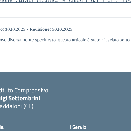
sione_attivita_didattica_e_chiusra_dal_1_al_3_n
o:
30.10.2023
-
Revisione:
30.10.2023
ove diversamente specificato, questo articolo è stato rilasciato sott
tituto Comprensivo
igi Settembrini
addaloni (CE)
Visita la pagina iniziale della scuola
la
I Servizi