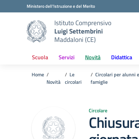
Vai ai contenuti
Vai al menu di navigazione
Vai al footer
Ministero dell'Istruzione e del Merito
Istituto Comprensivo
Luigi Settembrini
Maddaloni (CE)
Scuola
Servizi
Novità
Didattica
Home
Le
Circolari per alunni 
Novità
circolari
famiglie
Circolare
Chiusura