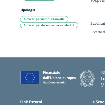
sospen
Tipologia
Circolari per alunni e famiglie
Pubblicat
Circolari per docenti e personale ATA
Eccetto d
Is
Lu
M
— 
Link Esterni
La Scuo