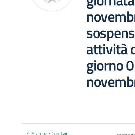
giornata
novembr
sospensi
attività 
giorno 0
novembr
Stampa / Condividi