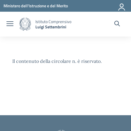
Vai ai contenuti
Vai al menu di navigazione
Vai al footer
Ministero dell'Istruzione e del Merito
Istituto Comprensivo
Luigi Settembrini
Il contenuto della circolare n. è riservato.