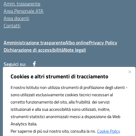
Amm. trasparente
Area Personale ATA
Area docenti
Contatti
Amministrazione trasparente
Albo online
Privacy Policy
Dichiarazione di accessibilità
Note legali
Seguici su:
Cookies e altri strumenti di tracciamento
Indirizzo: VIA BRECCIAME, 46 - 81024 MADDALONI (CE)
Il nostro Istituto non utilizza strumenti di profilazione degli utenti -
Mail: CEIC8AU001@istruzione.it - Pec: CEIC8AU001@pec.istruzione.it -
sono utilizzati esclusivamente cookies tecnici necessari al
Telefono: 0823408721
corretto funzionamento del sito, alla fruibilità dei servizi
Meccanografico: CEIC8AU001
istituzionali e alla sua accessibilità sono utilizzati, inoltre,
Codice fiscale: 93086080616
strumenti statistici anonimizzati messi a disposizione da Web
Analytics Italia.
Hosting & Powered by 3D Solution S.r.l.
Per saperne di più sul nostro sito, consulta la ns.
Cookie Policy
Concept & Design by Designers Italia