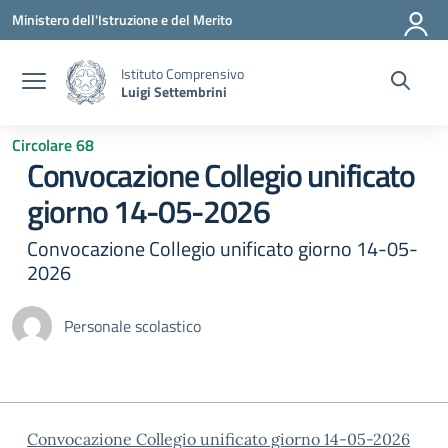
Vai ai contenuti
Vai al menu di navigazione
Vai al footer
Ministero dell'Istruzione e del Merito
Istituto Comprensivo
Luigi Settembrini
Circolare 68
Convocazione Collegio unificato
giorno 14-05-2026
Convocazione Collegio unificato giorno 14-05-
2026
Personale scolastico
Convocazione Collegio unificato giorno 14-05-2026