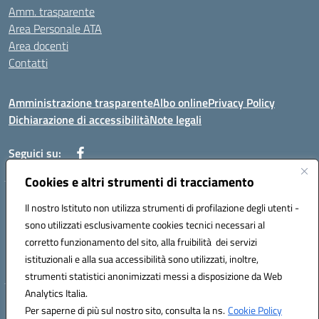
Amm. trasparente
Area Personale ATA
Area docenti
Contatti
Amministrazione trasparente
Albo online
Privacy Policy
Dichiarazione di accessibilità
Note legali
Seguici su:
Cookies e altri strumenti di tracciamento
Indirizzo: VIA BRECCIAME, 46 - 81024 MADDALONI (CE)
Il nostro Istituto non utilizza strumenti di profilazione degli utenti -
Mail: CEIC8AU001@istruzione.it - Pec: CEIC8AU001@pec.istruzione.it -
sono utilizzati esclusivamente cookies tecnici necessari al
Telefono: 0823408721
corretto funzionamento del sito, alla fruibilità dei servizi
Meccanografico: CEIC8AU001
istituzionali e alla sua accessibilità sono utilizzati, inoltre,
Codice fiscale: 93086080616
strumenti statistici anonimizzati messi a disposizione da Web
Analytics Italia.
Hosting & Powered by 3D Solution S.r.l.
Per saperne di più sul nostro sito, consulta la ns.
Cookie Policy