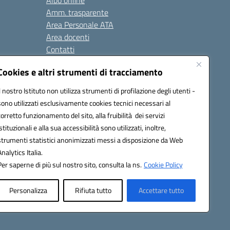
Albo online
Amm. trasparente
Area Personale ATA
Area docenti
Contatti
Cookies e altri strumenti di tracciamento
Seguici su:
Il nostro Istituto non utilizza strumenti di profilazione degli utenti -
sono utilizzati esclusivamente cookies tecnici necessari al
corretto funzionamento del sito, alla fruibilità dei servizi
istituzionali e alla sua accessibilità sono utilizzati, inoltre,
823408721
strumenti statistici anonimizzati messi a disposizione da Web
Analytics Italia.
Per saperne di più sul nostro sito, consulta la ns.
Cookie Policy
Personalizza
Rifiuta tutto
Accettare tutto