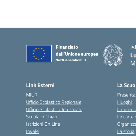
Is
Lu
M
— 
Link Esterni
La Scuo
MIUR
Presenta
Ufficio Scolastico Regionale
I luoghi
Ufficio Scolastico Territoriale
I numeri 
Scuola in Chiaro
Le carte 
Iscrizioni On Line
Organizz
Invalsi
La storia