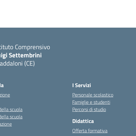
tituto Comprensivo
igi Settembrini
addaloni (CE)
Visita la pagina iniziale della scuola
la
I Servizi
zione
Personale scolastico
Famiglie e studenti
della scuola
Percorsi di studio
della scuola
Didattica
azione
Offerta formativa