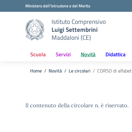
Vai ai contenuti
Vai al menu di navigazione
Vai al footer
Ministero dell'Istruzione e del Merito
Istituto Comprensivo
Luigi Settembrini
Maddaloni (CE)
Scuola
Servizi
Novità
Didattica
Home
Novità
Le circolari
CORSO di alfabet
Il contenuto della circolare n. è riservato.