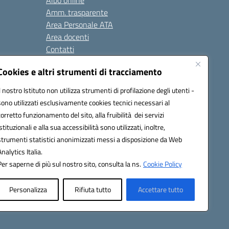
Albo online
Amm. trasparente
Area Personale ATA
Area docenti
Contatti
Cookies e altri strumenti di tracciamento
Seguici su:
Il nostro Istituto non utilizza strumenti di profilazione degli utenti -
sono utilizzati esclusivamente cookies tecnici necessari al
corretto funzionamento del sito, alla fruibilità dei servizi
istituzionali e alla sua accessibilità sono utilizzati, inoltre,
823408721
strumenti statistici anonimizzati messi a disposizione da Web
Analytics Italia.
Per saperne di più sul nostro sito, consulta la ns.
Cookie Policy
Personalizza
Rifiuta tutto
Accettare tutto