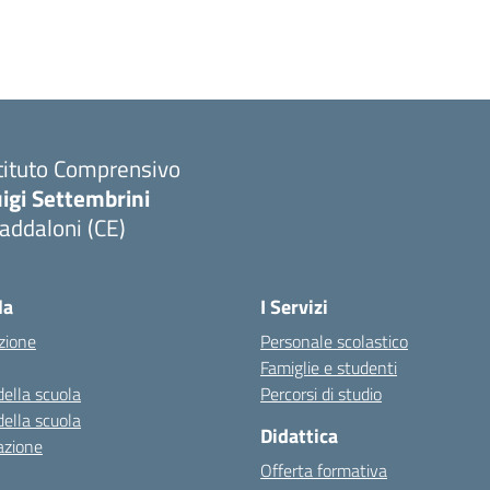
tituto Comprensivo
igi Settembrini
addaloni (CE)
Visita la pagina iniziale della scuola
la
I Servizi
zione
Personale scolastico
Famiglie e studenti
della scuola
Percorsi di studio
della scuola
Didattica
azione
Offerta formativa