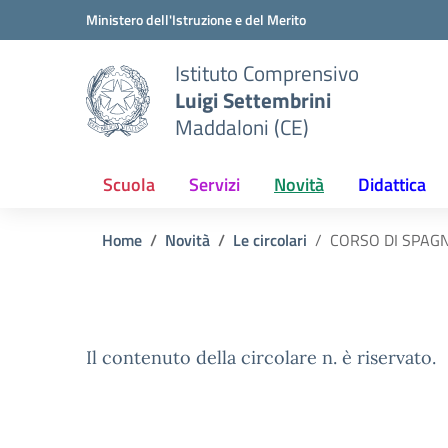
Vai ai contenuti
Vai al menu di navigazione
Vai al footer
Ministero dell'Istruzione e del Merito
Istituto Comprensivo
Luigi Settembrini
Maddaloni (CE)
Scuola
Servizi
Novità
Didattica
Home
Novità
Le circolari
CORSO DI SPAG
Il contenuto della circolare n. è riservato.