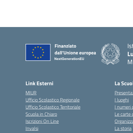
Is
Lu
M
— 
Link Esterni
La Scuo
MIUR
Presenta
Ufficio Scolastico Regionale
I luoghi
Ufficio Scolastico Territoriale
I numeri 
Scuola in Chiaro
Le carte 
Iscrizioni On Line
Organizz
Invalsi
La storia