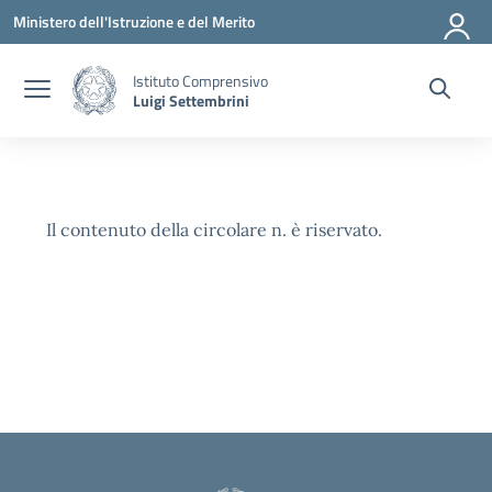
Vai ai contenuti
Vai al menu di navigazione
Vai al footer
Ministero dell'Istruzione e del Merito
Istituto Comprensivo
Luigi Settembrini
Il contenuto della circolare n. è riservato.