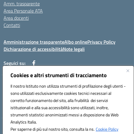
Amm. trasparente
Area Personale ATA
Area docenti
Contatti
Amministrazione trasparente
Albo online
Privacy Policy
Dichiarazione di accessibilità
Note legali
Seguici su:
Cookies e altri strumenti di tracciamento
Indirizzo: VIA BRECCIAME, 46 - 81024 MADDALONI (CE)
Il nostro Istituto non utilizza strumenti di profilazione degli utenti -
Mail: CEIC8AU001@istruzione.it - Pec: CEIC8AU001@pec.istruzione.it -
sono utilizzati esclusivamente cookies tecnici necessari al
Telefono: 0823408721
corretto funzionamento del sito, alla fruibilità dei servizi
Meccanografico: CEIC8AU001
istituzionali e alla sua accessibilità sono utilizzati, inoltre,
Codice fiscale: 93086080616
strumenti statistici anonimizzati messi a disposizione da Web
Analytics Italia.
Hosting & Powered by 3D Solution S.r.l.
Per saperne di più sul nostro sito, consulta la ns.
Cookie Policy
Concept & Design by Designers Italia