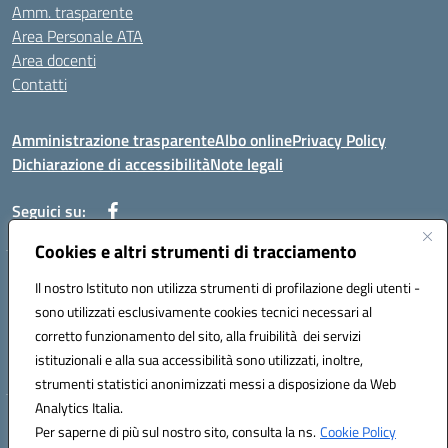
Amm. trasparente
Area Personale ATA
Area docenti
Contatti
Amministrazione trasparente
Albo online
Privacy Policy
Dichiarazione di accessibilità
Note legali
Seguici su:
Cookies e altri strumenti di tracciamento
Indirizzo: VIA BRECCIAME, 46 - 81024 MADDALONI (CE)
Il nostro Istituto non utilizza strumenti di profilazione degli utenti -
Mail: CEIC8AU001@istruzione.it - Pec: CEIC8AU001@pec.istruzione.it -
sono utilizzati esclusivamente cookies tecnici necessari al
Telefono: 0823408721
corretto funzionamento del sito, alla fruibilità dei servizi
Meccanografico: CEIC8AU001
istituzionali e alla sua accessibilità sono utilizzati, inoltre,
Codice fiscale: 93086080616
strumenti statistici anonimizzati messi a disposizione da Web
Analytics Italia.
Hosting & Powered by 3D Solution S.r.l.
Per saperne di più sul nostro sito, consulta la ns.
Cookie Policy
Concept & Design by Designers Italia