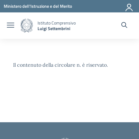
Vai ai contenuti
Vai al menu di navigazione
Vai al footer
Ministero dell'Istruzione e del Merito
Istituto Comprensivo
Luigi Settembrini
Il contenuto della circolare n. è riservato.