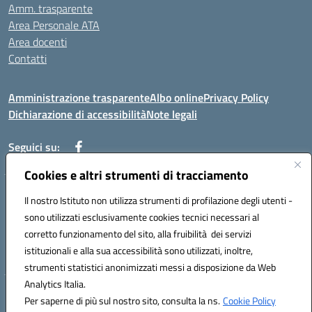
Amm. trasparente
Area Personale ATA
Area docenti
Contatti
Amministrazione trasparente
Albo online
Privacy Policy
Dichiarazione di accessibilità
Note legali
Seguici su:
Cookies e altri strumenti di tracciamento
Indirizzo: VIA BRECCIAME, 46 - 81024 MADDALONI (CE)
Il nostro Istituto non utilizza strumenti di profilazione degli utenti -
Mail: CEIC8AU001@istruzione.it - Pec: CEIC8AU001@pec.istruzione.it -
sono utilizzati esclusivamente cookies tecnici necessari al
Telefono: 0823408721
corretto funzionamento del sito, alla fruibilità dei servizi
Meccanografico: CEIC8AU001
istituzionali e alla sua accessibilità sono utilizzati, inoltre,
Codice fiscale: 93086080616
strumenti statistici anonimizzati messi a disposizione da Web
Analytics Italia.
Hosting & Powered by 3D Solution S.r.l.
Per saperne di più sul nostro sito, consulta la ns.
Cookie Policy
Concept & Design by Designers Italia