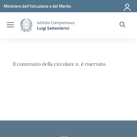
Vai ai contenuti
Vai al menu di navigazione
Vai al footer
Ministero dell'Istruzione e del Merito
Istituto Comprensivo
Luigi Settembrini
Il contenuto della circolare n. è riservato.