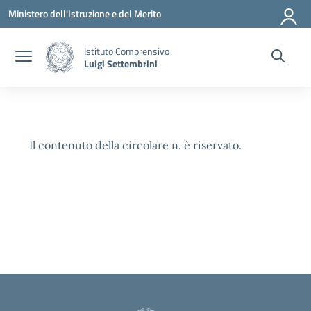
Vai ai contenuti
Vai al menu di navigazione
Vai al footer
Ministero dell'Istruzione e del Merito
Istituto Comprensivo
Luigi Settembrini
Il contenuto della circolare n. è riservato.