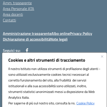
Amm. trasparente
Area Personale ATA
Area docenti
Contatti
Amministrazione trasparente
Albo online
Privacy Policy
Dichiarazione di accessibilità
Note legali
Seguici su:
Cookies e altri strumenti di tracciamento
Indirizzo: VIA BRECCIAME, 46 - 81024 MADDALONI (CE)
Il nostro Istituto non utilizza strumenti di profilazione degli utenti -
Mail: CEIC8AU001@istruzione.it - Pec: CEIC8AU001@pec.istruzione.it -
sono utilizzati esclusivamente cookies tecnici necessari al
Telefono: 0823408721
corretto funzionamento del sito, alla fruibilità dei servizi
Meccanografico: CEIC8AU001
istituzionali e alla sua accessibilità sono utilizzati, inoltre,
Codice fiscale: 93086080616
strumenti statistici anonimizzati messi a disposizione da Web
Analytics Italia.
Hosting & Powered by 3D Solution S.r.l.
Per saperne di più sul nostro sito, consulta la ns.
Cookie Policy
Concept & Design by Designers Italia