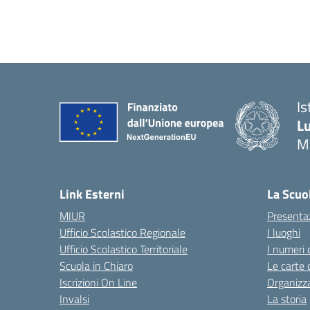
Is
Lu
M
— 
Link Esterni
La Scuo
MIUR
Presenta
Ufficio Scolastico Regionale
I luoghi
Ufficio Scolastico Territoriale
I numeri 
Scuola in Chiaro
Le carte 
Iscrizioni On Line
Organizz
Invalsi
La storia