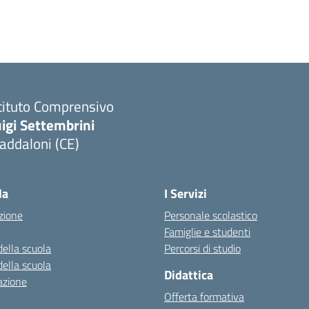
tituto Comprensivo
igi Settembrini
addaloni (CE)
Visita la pagina iniziale della scuola
la
I Servizi
zione
Personale scolastico
Famiglie e studenti
della scuola
Percorsi di studio
della scuola
Didattica
azione
Offerta formativa