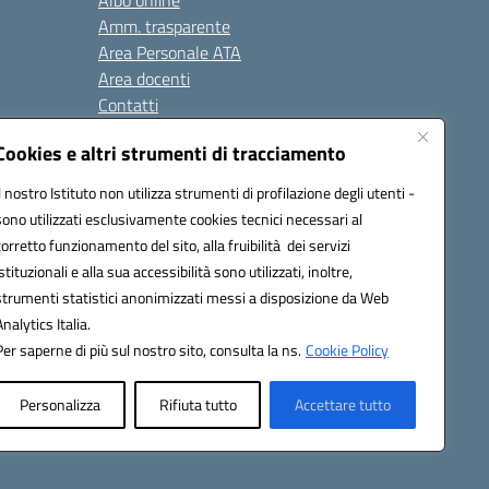
Albo online
Amm. trasparente
Area Personale ATA
Area docenti
Contatti
Cookies e altri strumenti di tracciamento
Seguici su:
Il nostro Istituto non utilizza strumenti di profilazione degli utenti -
sono utilizzati esclusivamente cookies tecnici necessari al
corretto funzionamento del sito, alla fruibilità dei servizi
istituzionali e alla sua accessibilità sono utilizzati, inoltre,
823408721
strumenti statistici anonimizzati messi a disposizione da Web
Analytics Italia.
Per saperne di più sul nostro sito, consulta la ns.
Cookie Policy
Personalizza
Rifiuta tutto
Accettare tutto