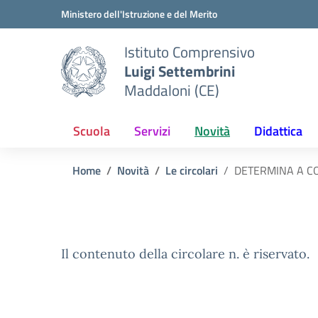
Vai ai contenuti
Vai al menu di navigazione
Vai al footer
Ministero dell'Istruzione e del Merito
Istituto Comprensivo
Luigi Settembrini
Maddaloni (CE)
Scuola
Servizi
Novità
Didattica
Home
Novità
Le circolari
DETERMINA A CO
Il contenuto della circolare n. è riservato.