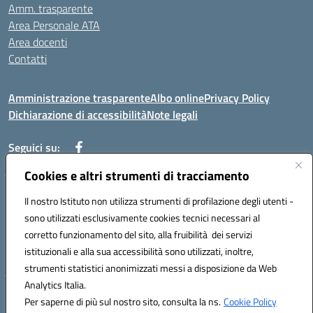
Amm. trasparente
Area Personale ATA
Area docenti
Contatti
Amministrazione trasparente
Albo online
Privacy Policy
Dichiarazione di accessibilità
Note legali
Seguici su:
Cookies e altri strumenti di tracciamento
Indirizzo: VIA BRECCIAME, 46 - 81024 MADDALONI (CE)
Il nostro Istituto non utilizza strumenti di profilazione degli utenti -
Mail: CEIC8AU001@istruzione.it - Pec: CEIC8AU001@pec.istruzione.it -
sono utilizzati esclusivamente cookies tecnici necessari al
Telefono: 0823408721
corretto funzionamento del sito, alla fruibilità dei servizi
Meccanografico: CEIC8AU001
istituzionali e alla sua accessibilità sono utilizzati, inoltre,
Codice fiscale: 93086080616
strumenti statistici anonimizzati messi a disposizione da Web
Analytics Italia.
Hosting & Powered by 3D Solution S.r.l.
Per saperne di più sul nostro sito, consulta la ns.
Cookie Policy
Concept & Design by Designers Italia