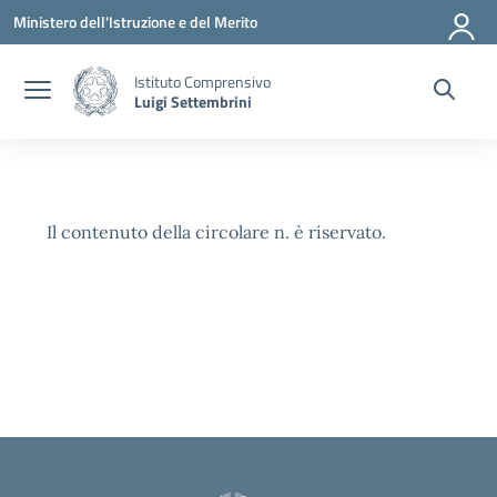
Vai ai contenuti
Vai al menu di navigazione
Vai al footer
Ministero dell'Istruzione e del Merito
Istituto Comprensivo
Luigi Settembrini
Il contenuto della circolare n. è riservato.