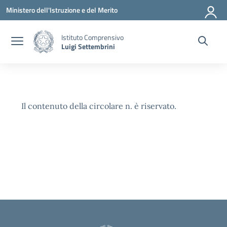
Vai ai contenuti
Vai al menu di navigazione
Vai al footer
Ministero dell'Istruzione e del Merito
Istituto Comprensivo
Luigi Settembrini
Il contenuto della circolare n. è riservato.