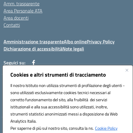
Amm. trasparente
Area Personale ATA
Area docenti
Contatti
Amministrazione trasparente
Albo online
Privacy Policy
Dichiarazione di accessibilità
Note legali
Seguici su:
Cookies e altri strumenti di tracciamento
Indirizzo: VIA BRECCIAME, 46 - 81024 MADDALONI (CE)
Il nostro Istituto non utilizza strumenti di profilazione degli utenti -
Mail: CEIC8AU001@istruzione.it - Pec: CEIC8AU001@pec.istruzione.it -
sono utilizzati esclusivamente cookies tecnici necessari al
Telefono: 0823408721
corretto funzionamento del sito, alla fruibilità dei servizi
Meccanografico: CEIC8AU001
istituzionali e alla sua accessibilità sono utilizzati, inoltre,
Codice fiscale: 93086080616
strumenti statistici anonimizzati messi a disposizione da Web
Analytics Italia.
Hosting & Powered by 3D Solution S.r.l.
Per saperne di più sul nostro sito, consulta la ns.
Cookie Policy
Concept & Design by Designers Italia