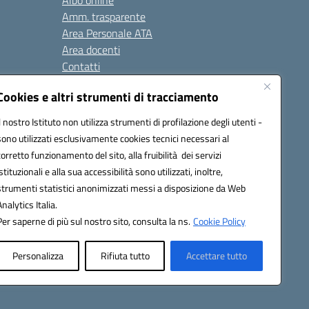
Albo online
Amm. trasparente
Area Personale ATA
Area docenti
Contatti
Cookies e altri strumenti di tracciamento
Seguici su:
Il nostro Istituto non utilizza strumenti di profilazione degli utenti -
sono utilizzati esclusivamente cookies tecnici necessari al
corretto funzionamento del sito, alla fruibilità dei servizi
istituzionali e alla sua accessibilità sono utilizzati, inoltre,
823408721
strumenti statistici anonimizzati messi a disposizione da Web
Analytics Italia.
Per saperne di più sul nostro sito, consulta la ns.
Cookie Policy
Personalizza
Rifiuta tutto
Accettare tutto