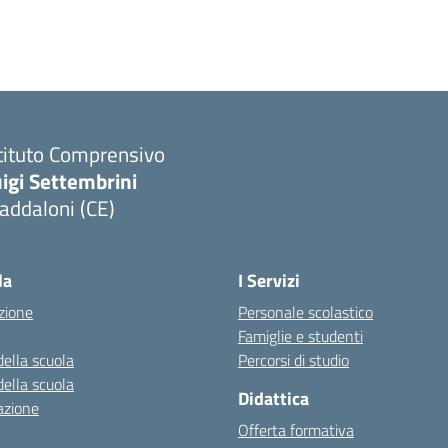
tituto Comprensivo
igi Settembrini
addaloni (CE)
Visita la pagina iniziale della scuola
la
I Servizi
zione
Personale scolastico
Famiglie e studenti
della scuola
Percorsi di studio
della scuola
Didattica
azione
Offerta formativa