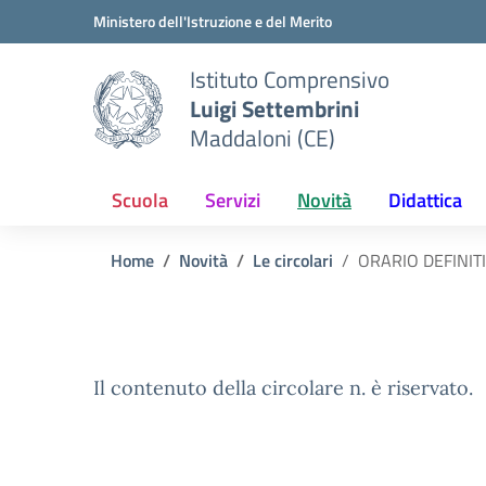
Vai ai contenuti
Vai al menu di navigazione
Vai al footer
Ministero dell'Istruzione e del Merito
Istituto Comprensivo
Luigi Settembrini
Maddaloni (CE)
Scuola
Servizi
Novità
Didattica
Home
Novità
Le circolari
ORARIO DEFINITI
Il contenuto della circolare n. è riservato.