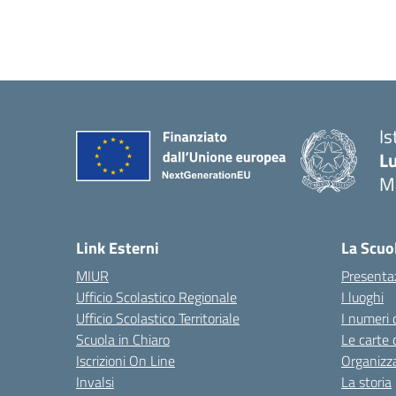
Is
Lu
M
— 
Link Esterni
La Scuo
MIUR
Presenta
Ufficio Scolastico Regionale
I luoghi
Ufficio Scolastico Territoriale
I numeri 
Scuola in Chiaro
Le carte 
Iscrizioni On Line
Organizz
Invalsi
La storia