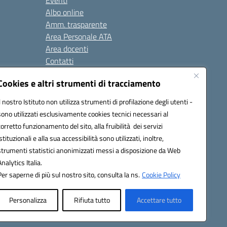
Eventi
Albo online
Amm. trasparente
Area Personale ATA
Area docenti
Contatti
Cookies e altri strumenti di tracciamento
Seguici su:
Il nostro Istituto non utilizza strumenti di profilazione degli utenti -
sono utilizzati esclusivamente cookies tecnici necessari al
corretto funzionamento del sito, alla fruibilità dei servizi
istituzionali e alla sua accessibilità sono utilizzati, inoltre,
823408721
strumenti statistici anonimizzati messi a disposizione da Web
Analytics Italia.
Per saperne di più sul nostro sito, consulta la ns.
Cookie Policy
Personalizza
Rifiuta tutto
Accettare tutto