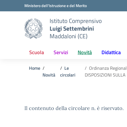
Vai ai contenuti
Vai al menu di navigazione
Vai al footer
Ministero dell'Istruzione e del Merito
Istituto Comprensivo
Luigi Settembrini
Maddaloni (CE)
Scuola
Servizi
Novità
Didattica
Home
Le
Ordinanza Regiona
Novità
circolari
DISPOSIZIONI SULLA
Il contenuto della circolare n. è riservato.