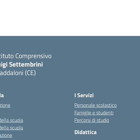
tituto Comprensivo
igi Settembrini
addaloni (CE)
Visita la pagina iniziale della scuola
la
I Servizi
zione
Personale scolastico
Famiglie e studenti
della scuola
Percorsi di studio
della scuola
Didattica
azione