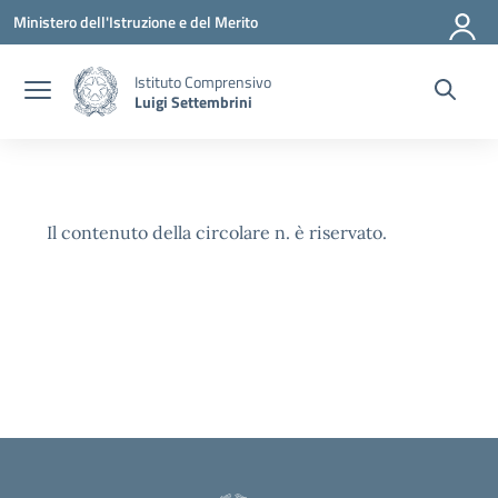
Vai ai contenuti
Vai al menu di navigazione
Vai al footer
Ministero dell'Istruzione e del Merito
Istituto Comprensivo
Luigi Settembrini
Il contenuto della circolare n. è riservato.