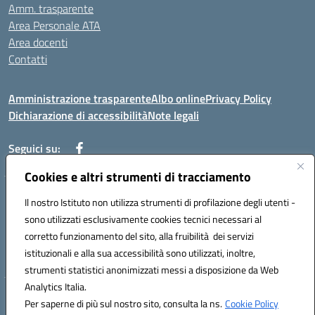
Amm. trasparente
Area Personale ATA
Area docenti
Contatti
Amministrazione trasparente
Albo online
Privacy Policy
Dichiarazione di accessibilità
Note legali
Seguici su:
Cookies e altri strumenti di tracciamento
Indirizzo: VIA BRECCIAME, 46 - 81024 MADDALONI (CE)
Il nostro Istituto non utilizza strumenti di profilazione degli utenti -
Mail: CEIC8AU001@istruzione.it - Pec: CEIC8AU001@pec.istruzione.it -
sono utilizzati esclusivamente cookies tecnici necessari al
Telefono: 0823408721
corretto funzionamento del sito, alla fruibilità dei servizi
Meccanografico: CEIC8AU001
istituzionali e alla sua accessibilità sono utilizzati, inoltre,
Codice fiscale: 93086080616
strumenti statistici anonimizzati messi a disposizione da Web
Analytics Italia.
Hosting & Powered by 3D Solution S.r.l.
Per saperne di più sul nostro sito, consulta la ns.
Cookie Policy
Concept & Design by Designers Italia