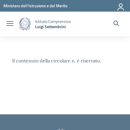
Vai ai contenuti
Vai al menu di navigazione
Vai al footer
Ministero dell'Istruzione e del Merito
Istituto Comprensivo
Luigi Settembrini
Il contenuto della circolare n. è riservato.