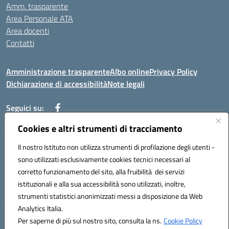
Amm. trasparente
Area Personale ATA
Area docenti
Contatti
Amministrazione trasparente
Albo online
Privacy Policy
Dichiarazione di accessibilità
Note legali
Seguici su:
Cookies e altri strumenti di tracciamento
Indirizzo: VIA BRECCIAME, 46 - 81024 MADDALONI (CE)
Il nostro Istituto non utilizza strumenti di profilazione degli utenti -
Mail: CEIC8AU001@istruzione.it - Pec: CEIC8AU001@pec.istruzione.it -
sono utilizzati esclusivamente cookies tecnici necessari al
Telefono: 0823408721
corretto funzionamento del sito, alla fruibilità dei servizi
Meccanografico: CEIC8AU001
istituzionali e alla sua accessibilità sono utilizzati, inoltre,
Codice fiscale: 93086080616
strumenti statistici anonimizzati messi a disposizione da Web
Analytics Italia.
Hosting & Powered by 3D Solution S.r.l.
Per saperne di più sul nostro sito, consulta la ns.
Cookie Policy
Concept & Design by Designers Italia