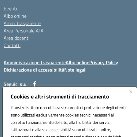
Eventi
Albo online
Amm. trasparente
Area Personale ATA
Area docenti
Contatti
Amministrazione trasparente
Albo online
Privacy Policy
Dichiarazione di accessibilità
Note legali
Seguici su:
Cookies e altri strumenti di tracciamento
Indirizzo: VIA BRECCIAME, 46 - 81024 MADDALONI (CE)
Il nostro Istituto non utilizza strumenti di profilazione degli utenti -
Mail: CEIC8AU001@istruzione.it - Pec: CEIC8AU001@pec.istruzione.it -
sono utilizzati esclusivamente cookies tecnici necessari al
Telefono: 0823408721
corretto funzionamento del sito, alla fruibilità dei servizi
Meccanografico: CEIC8AU001
istituzionali e alla sua accessibilità sono utilizzati, inoltre,
Codice fiscale: 93086080616
strumenti statistici anonimizzati messi a disposizione da Web