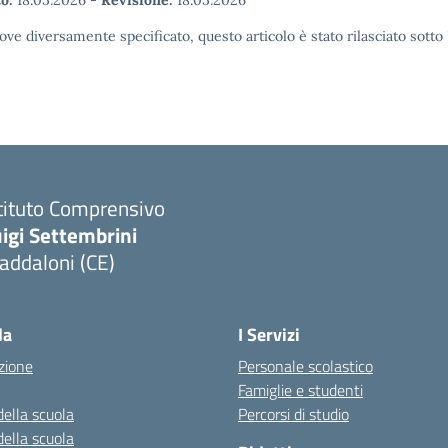
o:
18.05.2026
-
Revisione:
18.05.2026
ove diversamente specificato, questo articolo è stato rilasciato sott
tituto Comprensivo
igi Settembrini
addaloni (CE)
Visita la pagina iniziale della scuola
la
I Servizi
zione
Personale scolastico
Famiglie e studenti
della scuola
Percorsi di studio
della scuola