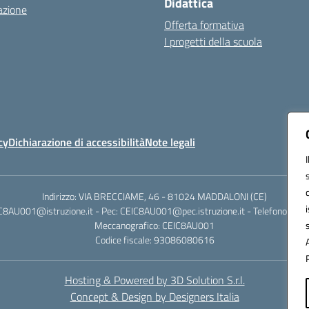
Didattica
azione
Offerta formativa
I progetti della scuola
cy
Dichiarazione di accessibilità
Note legali
Indirizzo: VIA BRECCIAME, 46 - 81024 MADDALONI (CE)
IC8AU001@istruzione.it - Pec: CEIC8AU001@pec.istruzione.it - Telefono: 0
Meccanografico: CEIC8AU001
Codice fiscale: 93086080616
Hosting & Powered by 3D Solution S.r.l.
Concept & Design by Designers Italia