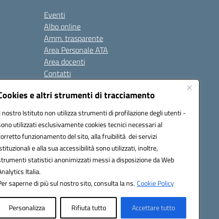
Eventi
Albo online
Amm. trasparente
Area Personale ATA
Area docenti
Contatti
Cookies e altri strumenti di tracciamento
Seguici su:
Il nostro Istituto non utilizza strumenti di profilazione degli utenti -
sono utilizzati esclusivamente cookies tecnici necessari al
corretto funzionamento del sito, alla fruibilità dei servizi
istituzionali e alla sua accessibilità sono utilizzati, inoltre,
823408721
strumenti statistici anonimizzati messi a disposizione da Web
Analytics Italia.
Per saperne di più sul nostro sito, consulta la ns.
Cookie Policy
Personalizza
Rifiuta tutto
Accettare tutto