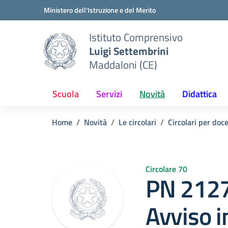
Vai ai contenuti
Vai al menu di navigazione
Vai al footer
Ministero dell'Istruzione e del Merito
Istituto Comprensivo
Luigi Settembrini
Maddaloni (CE)
Scuola
Servizi
Novità
Didattica
Home
Novità
Le circolari
Circolari per doc
Circolare 70
PN 2127
Avviso i