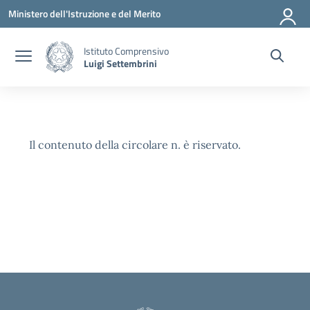
Vai ai contenuti
Vai al menu di navigazione
Vai al footer
Ministero dell'Istruzione e del Merito
Istituto Comprensivo
Luigi Settembrini
Il contenuto della circolare n. è riservato.