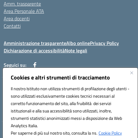
Amm. trasparente
Area Personale ATA
Area docenti
Contatti
Amministrazione trasparente
Albo online
Privacy Policy
Dichiarazione di accessibilità
Note legali
Seguici su:
Cookies e altri strumenti di tracciamento
Indirizzo: VIA BRECCIAME, 46 - 81024 MADDALONI (CE)
Il nostro Istituto non utilizza strumenti di profilazione degli utenti -
Mail: CEIC8AU001@istruzione.it - Pec: CEIC8AU001@pec.istruzione.it -
sono utilizzati esclusivamente cookies tecnici necessari al
Telefono: 0823408721
corretto funzionamento del sito, alla fruibilità dei servizi
Meccanografico: CEIC8AU001
istituzionali e alla sua accessibilità sono utilizzati, inoltre,
Codice fiscale: 93086080616
strumenti statistici anonimizzati messi a disposizione da Web
Analytics Italia.
Hosting & Powered by 3D Solution S.r.l.
Per saperne di più sul nostro sito, consulta la ns.
Cookie Policy
Concept & Design by Designers Italia