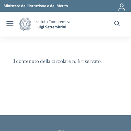
Vai ai contenuti
Vai al menu di navigazione
Vai al footer
Ministero dell'Istruzione e del Merito
Istituto Comprensivo
Luigi Settembrini
Il contenuto della circolare n. è riservato.