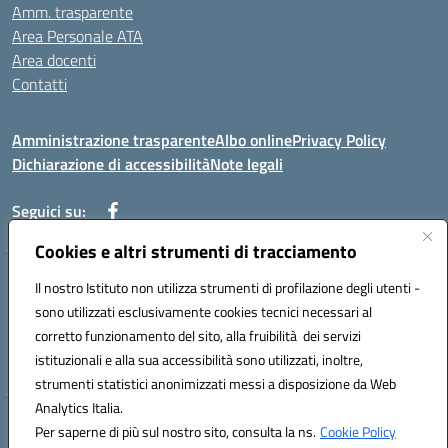
Amm. trasparente
Area Personale ATA
Area docenti
Contatti
Amministrazione trasparente
Albo online
Privacy Policy
Dichiarazione di accessibilità
Note legali
Seguici su:
Cookies e altri strumenti di tracciamento
Indirizzo: VIA BRECCIAME, 46 - 81024 MADDALONI (CE)
Il nostro Istituto non utilizza strumenti di profilazione degli utenti -
Mail: CEIC8AU001@istruzione.it - Pec: CEIC8AU001@pec.istruzione.it -
sono utilizzati esclusivamente cookies tecnici necessari al
Telefono: 0823408721
corretto funzionamento del sito, alla fruibilità dei servizi
Meccanografico: CEIC8AU001
istituzionali e alla sua accessibilità sono utilizzati, inoltre,
Codice fiscale: 93086080616
strumenti statistici anonimizzati messi a disposizione da Web
Analytics Italia.
Hosting & Powered by 3D Solution S.r.l.
Per saperne di più sul nostro sito, consulta la ns.
Cookie Policy
Concept & Design by Designers Italia