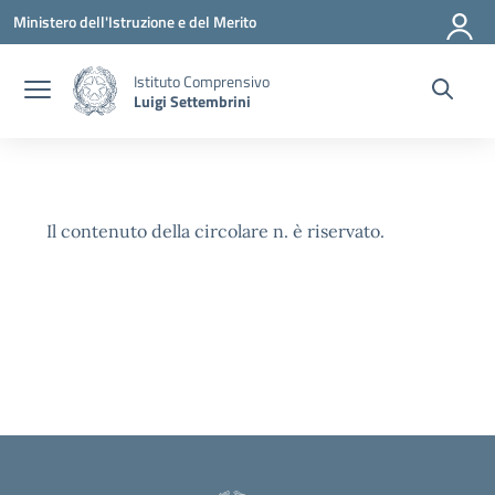
Vai ai contenuti
Vai al menu di navigazione
Vai al footer
Ministero dell'Istruzione e del Merito
Istituto Comprensivo
Luigi Settembrini
Il contenuto della circolare n. è riservato.