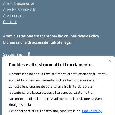
Amm. trasparente
Area Personale ATA
Area docenti
Contatti
Amministrazione trasparente
Albo online
Privacy Policy
Dichiarazione di accessibilità
Note legali
Seguici su:
Cookies e altri strumenti di tracciamento
Indirizzo: VIA BRECCIAME, 46 - 81024 MADDALONI (CE)
Il nostro Istituto non utilizza strumenti di profilazione degli utenti -
Mail: CEIC8AU001@istruzione.it - Pec: CEIC8AU001@pec.istruzione.it -
sono utilizzati esclusivamente cookies tecnici necessari al
Telefono: 0823408721
corretto funzionamento del sito, alla fruibilità dei servizi
Meccanografico: CEIC8AU001
istituzionali e alla sua accessibilità sono utilizzati, inoltre,
Codice fiscale: 93086080616
strumenti statistici anonimizzati messi a disposizione da Web
Analytics Italia.
Hosting & Powered by 3D Solution S.r.l.
Per saperne di più sul nostro sito, consulta la ns.
Cookie Policy
Concept & Design by Designers Italia