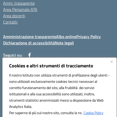
Amm. trasparente
Area Personale ATA
Area docenti
Contatti
Amministrazione trasparente
Albo online
Privacy Policy
Dichiarazione di accessibilità
Note legali
Seguici su:
Cookies e altri strumenti di tracciamento
Indirizzo: VIA BRECCIAME, 46 - 81024 MADDALONI (CE)
Il nostro Istituto non utilizza strumenti di profilazione degli utenti -
Mail: CEIC8AU001@istruzione.it - Pec: CEIC8AU001@pec.istruzione.it -
sono utilizzati esclusivamente cookies tecnici necessari al
Telefono: 0823408721
corretto funzionamento del sito, alla fruibilità dei servizi
Meccanografico: CEIC8AU001
istituzionali e alla sua accessibilità sono utilizzati, inoltre,
Codice fiscale: 93086080616
strumenti statistici anonimizzati messi a disposizione da Web
Analytics Italia.
Hosting & Powered by 3D Solution S.r.l.
Per saperne di più sul nostro sito, consulta la ns.
Cookie Policy
Concept & Design by Designers Italia