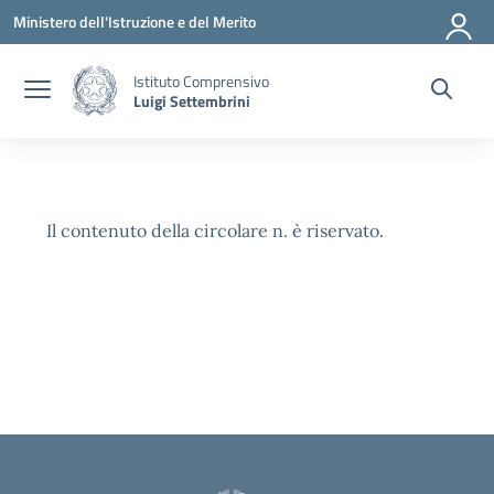
Vai ai contenuti
Vai al menu di navigazione
Vai al footer
Ministero dell'Istruzione e del Merito
Istituto Comprensivo
Luigi Settembrini
Il contenuto della circolare n. è riservato.