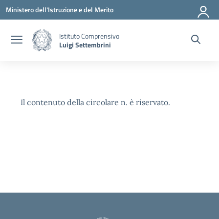
Vai ai contenuti
Vai al menu di navigazione
Vai al footer
Ministero dell'Istruzione e del Merito
Istituto Comprensivo
Luigi Settembrini
Il contenuto della circolare n. è riservato.