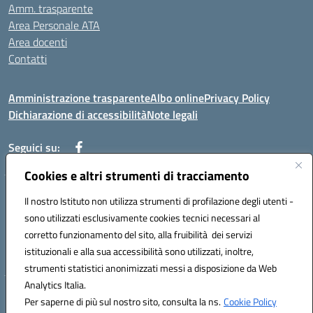
Amm. trasparente
Area Personale ATA
Area docenti
Contatti
Amministrazione trasparente
Albo online
Privacy Policy
Dichiarazione di accessibilità
Note legali
Seguici su:
Cookies e altri strumenti di tracciamento
Indirizzo: VIA BRECCIAME, 46 - 81024 MADDALONI (CE)
Il nostro Istituto non utilizza strumenti di profilazione degli utenti -
Mail: CEIC8AU001@istruzione.it - Pec: CEIC8AU001@pec.istruzione.it -
sono utilizzati esclusivamente cookies tecnici necessari al
Telefono: 0823408721
corretto funzionamento del sito, alla fruibilità dei servizi
Meccanografico: CEIC8AU001
istituzionali e alla sua accessibilità sono utilizzati, inoltre,
Codice fiscale: 93086080616
strumenti statistici anonimizzati messi a disposizione da Web
Analytics Italia.
Hosting & Powered by 3D Solution S.r.l.
Per saperne di più sul nostro sito, consulta la ns.
Cookie Policy
Concept & Design by Designers Italia