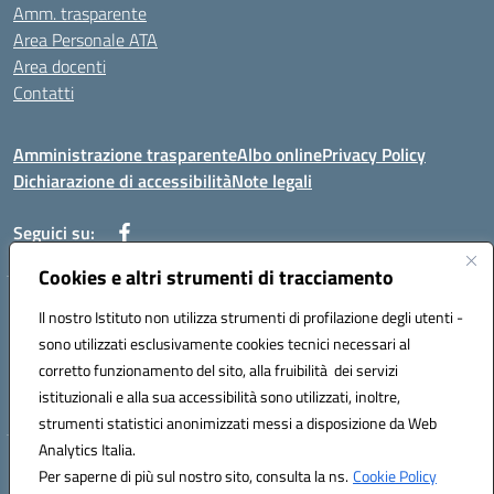
Amm. trasparente
Area Personale ATA
Area docenti
Contatti
Amministrazione trasparente
Albo online
Privacy Policy
Dichiarazione di accessibilità
Note legali
Seguici su:
Cookies e altri strumenti di tracciamento
Indirizzo: VIA BRECCIAME, 46 - 81024 MADDALONI (CE)
Il nostro Istituto non utilizza strumenti di profilazione degli utenti -
Mail: CEIC8AU001@istruzione.it - Pec: CEIC8AU001@pec.istruzione.it -
sono utilizzati esclusivamente cookies tecnici necessari al
Telefono: 0823408721
corretto funzionamento del sito, alla fruibilità dei servizi
Meccanografico: CEIC8AU001
istituzionali e alla sua accessibilità sono utilizzati, inoltre,
Codice fiscale: 93086080616
strumenti statistici anonimizzati messi a disposizione da Web
Analytics Italia.
Hosting & Powered by 3D Solution S.r.l.
Per saperne di più sul nostro sito, consulta la ns.
Cookie Policy
Concept & Design by Designers Italia