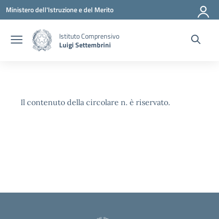
Vai ai contenuti
Vai al menu di navigazione
Vai al footer
Ministero dell'Istruzione e del Merito
Istituto Comprensivo
Luigi Settembrini
Il contenuto della circolare n. è riservato.