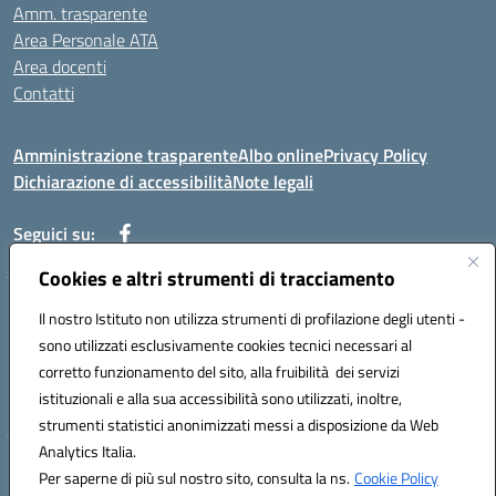
Amm. trasparente
Area Personale ATA
Area docenti
Contatti
Amministrazione trasparente
Albo online
Privacy Policy
Dichiarazione di accessibilità
Note legali
Seguici su:
Cookies e altri strumenti di tracciamento
Indirizzo: VIA BRECCIAME, 46 - 81024 MADDALONI (CE)
Il nostro Istituto non utilizza strumenti di profilazione degli utenti -
Mail: CEIC8AU001@istruzione.it - Pec: CEIC8AU001@pec.istruzione.it -
sono utilizzati esclusivamente cookies tecnici necessari al
Telefono: 0823408721
corretto funzionamento del sito, alla fruibilità dei servizi
Meccanografico: CEIC8AU001
istituzionali e alla sua accessibilità sono utilizzati, inoltre,
Codice fiscale: 93086080616
strumenti statistici anonimizzati messi a disposizione da Web
Analytics Italia.
Hosting & Powered by 3D Solution S.r.l.
Per saperne di più sul nostro sito, consulta la ns.
Cookie Policy
Concept & Design by Designers Italia