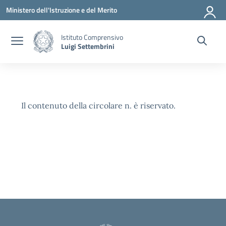
Vai ai contenuti
Vai al menu di navigazione
Vai al footer
Ministero dell'Istruzione e del Merito
Istituto Comprensivo
Luigi Settembrini
Il contenuto della circolare n. è riservato.